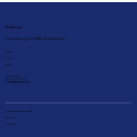
Bellevue
Consulting for SMEs & start-ups
About Us
Services
Contact
Tel. +41 44 500 2787
Mob. AT +43 664 184 2978
Email:
paul@bellevue-advisors.ch
© Jahr, Bellevue SME Advisors GmbH
Legal Notice
Privacy Policy